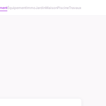
ment
Équipement
Immo
Jardin
Maison
Piscine
Travaux