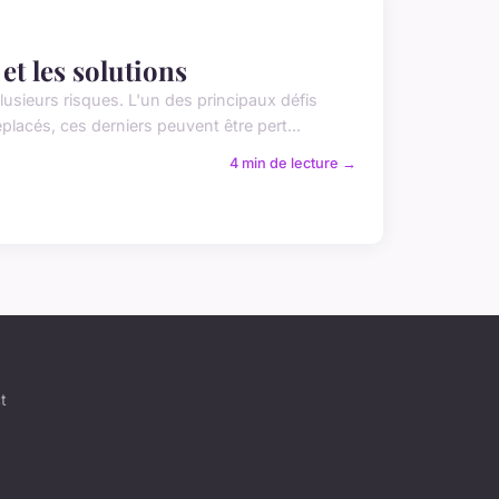
t les solutions
sieurs risques. L'un des principaux défis
placés, ces derniers peuvent être pert...
4 min de lecture →
t