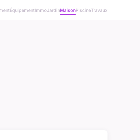
ment
Équipement
Immo
Jardin
Maison
Piscine
Travaux