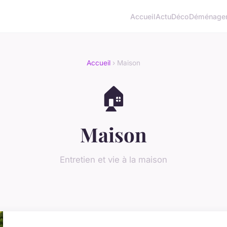
Accueil
Actu
Déco
Déménage
Accueil
› Maison
🏠
Maison
Entretien et vie à la maison