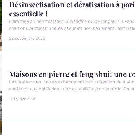
Désinsectisation et dératisation à pari
essentielle !
Faire face à une infestation d'insectes ou de rongeurs à Pari
solutions professionnelles assurent non seulement l'éliminatio
28 septembre 2025
Maisons en pierre et feng shui: une 
Les maisons en pierre se distinguent par l'utilisation de maté
confèrent aux habitations une durabilité exceptionnelle. En mat
17 février 2025