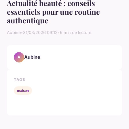
Actualité beauté : conseils
essentiels pour une routine
authentique
Aubine
•
31/03/2026 09:12
•
6 min de lecture
Aubine
A
TAGS
maison