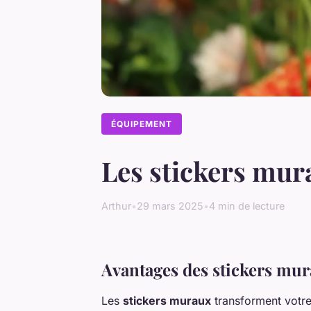
ÉQUIPEMENT
Les stickers mur
Arthur
•
29 mars 2025
•
4 min de lecture
Avantages des stickers mu
Les
stickers muraux
transforment votr