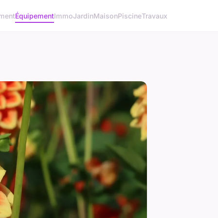
ment
Équipement
Immo
Jardin
Maison
Piscine
Travaux