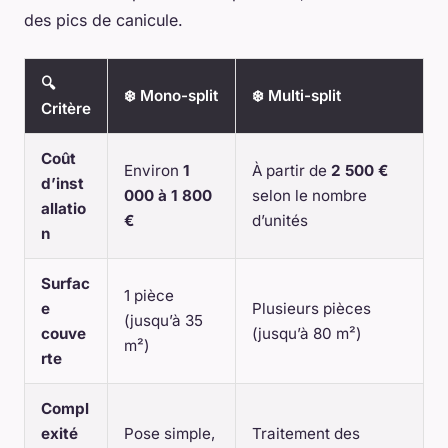
des pics de canicule.
🔍
❄️ Mono-split
❄️ Multi-split
Critère
Coût
Environ
1
À partir de
2 500 €
d’inst
000 à 1 800
selon le nombre
allatio
€
d’unités
n
Surfac
1 pièce
e
Plusieurs pièces
(jusqu’à 35
couve
(jusqu’à 80 m²)
m²)
rte
Compl
exité
Pose simple,
Traitement des