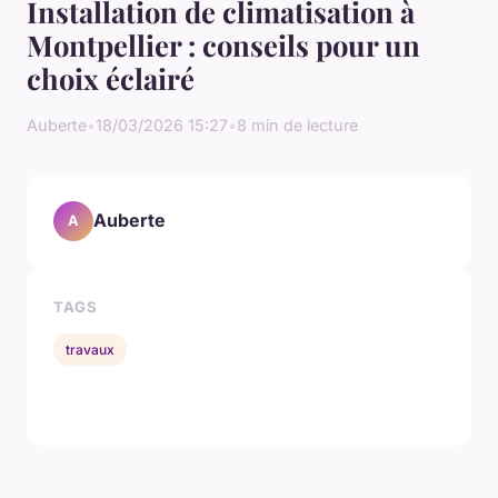
Installation de climatisation à
Montpellier : conseils pour un
choix éclairé
Auberte
•
18/03/2026 15:27
•
8 min de lecture
Auberte
A
TAGS
travaux