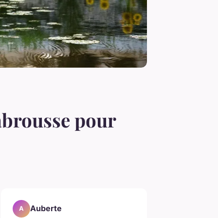
Labrousse pour
Auberte
A