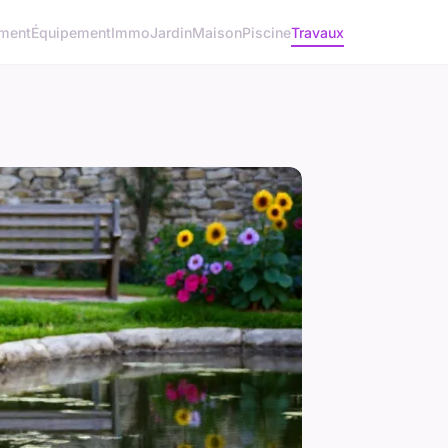
ment
Équipement
Immo
Jardin
Maison
Piscine
Travaux