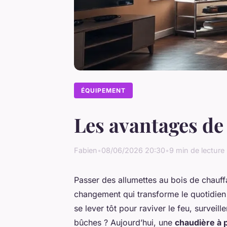
ÉQUIPEMENT
Les avantages de
Fabien
•
08/06/2026 20:30
•
9 min de lecture
Passer des allumettes au bois de chauffa
changement qui transforme le quotidien 
se lever tôt pour raviver le feu, surveil
bûches ? Aujourd’hui, une
chaudière à p