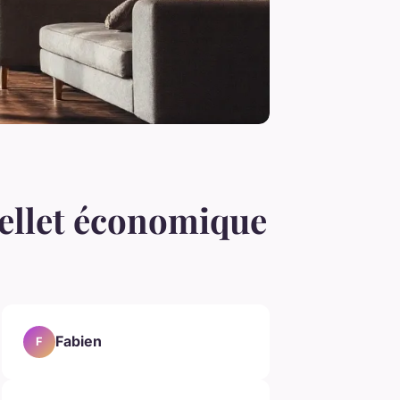
pellet économique
Fabien
F